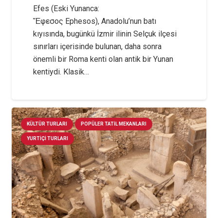
Efes (Eski Yunanca:
Ἔφεσος Ephesos), Anadolu’nun batı
kıyısında, bugünkü İzmir ilinin Selçuk ilçesi
sınırları içerisinde bulunan, daha sonra
önemli bir Roma kenti olan antik bir Yunan
kentiydi. Klasik…
KÜLTÜR TURLARI
POPÜLER TATIL MEKANLARI
YURTIÇI TURLARI