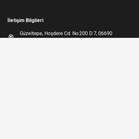
İletişim Bilgileri
Güzeltepe, Hoşdere Cd. No:200 D:7, 06690
Çankaya/Ankara
0.312 439 55 95
0.530 610 65 22
info@arktruzim.com