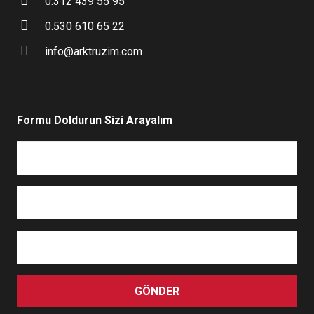
0.312 439 55 95
0.530 610 65 22
info@arktruzim.com
Formu Doldurun Sizi Arayalım
GÖNDER