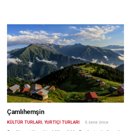
Çamlıhemşin
KÜLTÜR TURLARI
,
YURTIÇI TURLARI
6 sene önce