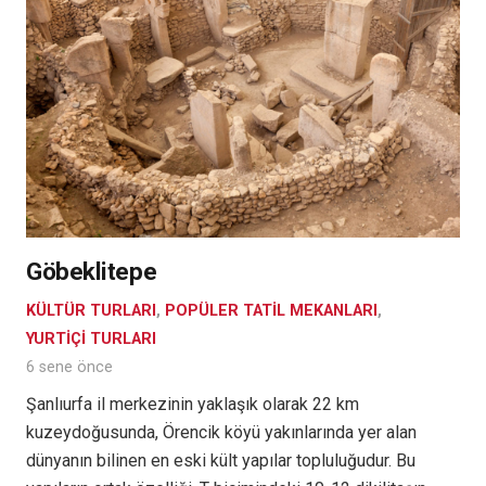
Göbeklitepe
KÜLTÜR TURLARI
,
POPÜLER TATIL MEKANLARI
,
YURTIÇI TURLARI
6 sene önce
Şanlıurfa il merkezinin yaklaşık olarak 22 km
kuzeydoğusunda, Örencik köyü yakınlarında yer alan
dünyanın bilinen en eski kült yapılar topluluğudur. Bu