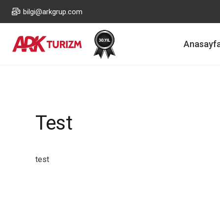
bilgi@arkgrup.com
Anasayf
Test
test