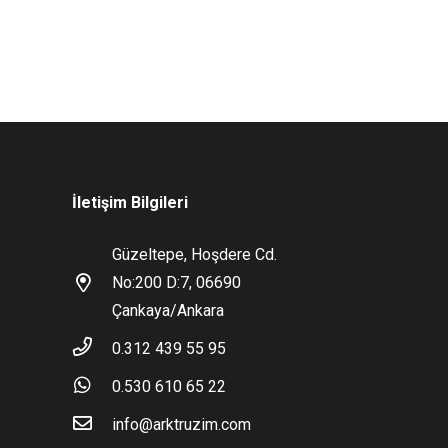
İletişim Bilgileri
Güzeltepe, Hoşdere Cd.
No:200 D:7, 06690
Çankaya/Ankara
0.312 439 55 95
0.530 610 65 22
info@arktruzim.com