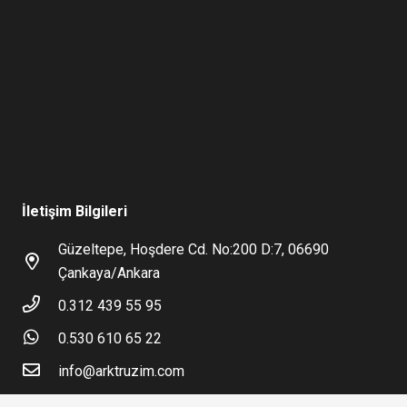
İletişim Bilgileri
Güzeltepe, Hoşdere Cd. No:200 D:7, 06690
Çankaya/Ankara
0.312 439 55 95
0.530 610 65 22
info@arktruzim.com