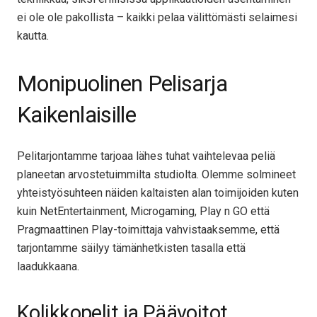
ei ole ole pakollista – kaikki pelaa välittömästi selaimesi
kautta.
Monipuolinen Pelisarja
Kaikenlaisille
Pelitarjontamme tarjoaa lähes tuhat vaihtelevaa peliä
planeetan arvostetuimmilta studiolta. Olemme solmineet
yhteistyösuhteen näiden kaltaisten alan toimijoiden kuten
kuin NetEntertainment, Microgaming, Play n GO että
Pragmaattinen Play-toimittaja vahvistaaksemme, että
tarjontamme säilyy tämänhetkisten tasalla että
laadukkaana.
Kolikkopelit ja Päävoitot