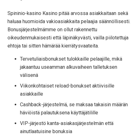
Spininio-kasino Kasino pitää arvossa asiakkaitaan sekä
haluaa huomioida vakioasiakkaita pelaajia säännöllisesti.
Bonusjärjestelmämme on ollut rakennettu
oikeudenmukaisesti että läpinäkyvästi, vailla piilotettuja
ehtoja tai sitten hämärää kierrätysvaateita.
Tervetuliaisbonukset tulokkaille pelaajille, mikä
jakaantuu useamman alkuvaiheen talletuksen
välisenä
Viikonkohtaiset reload-bonukset aktiivisille
asiakkaille
Cashback-järjestelmä, se maksaa takaisin määrän
häviöistä palautuksena käyttäjätilille
VIP-järjestö kanta-asiakasjärjestelmän että
ainutlaatuisine bonuksia