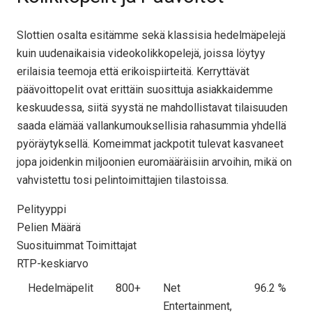
Slottien osalta esitämme sekä klassisia hedelmäpelejä
kuin uudenaikaisia videokolikkopelejä, joissa löytyy
erilaisia teemoja että erikoispiirteitä. Kerryttävät
päävoittopelit ovat erittäin suosittuja asiakkaidemme
keskuudessa, siitä syystä ne mahdollistavat tilaisuuden
saada elämää vallankumouksellisia rahasummia yhdellä
pyöräytyksellä. Komeimmat jackpotit tulevat kasvaneet
jopa joidenkin miljoonien euromääräisiin arvoihin, mikä on
vahvistettu tosi pelintoimittajien tilastoissa.
Pelityyppi
Pelien Määrä
Suosituimmat Toimittajat
RTP-keskiarvo
Hedelmäpelit
800+
Net
96.2 %
Entertainment,