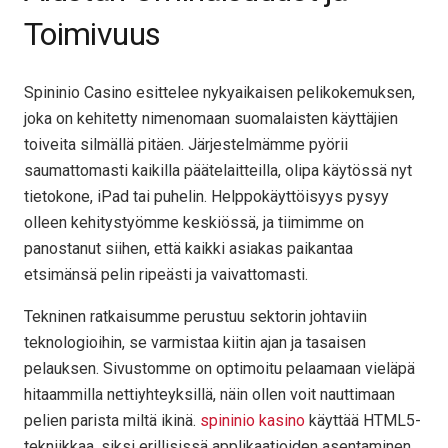
Toimivuus
Spininio Casino esittelee nykyaikaisen pelikokemuksen,
joka on kehitetty nimenomaan suomalaisten käyttäjien
toiveita silmällä pitäen. Järjestelmämme pyörii
saumattomasti kaikilla päätelaitteilla, olipa käytössä nyt
tietokone, iPad tai puhelin. Helppokäyttöisyys pysyy
olleen kehitystyömme keskiössä, ja tiimimme on
panostanut siihen, että kaikki asiakas paikantaa
etsimänsä pelin ripeästi ja vaivattomasti.
Tekninen ratkaisumme perustuu sektorin johtaviin
teknologioihin, se varmistaa kiitin ajan ja tasaisen
pelauksen. Sivustomme on optimoitu pelaamaan vieläpä
hitaammilla nettiyhteyksillä, näin ollen voit nauttimaan
pelien parista miltä ikinä.
spininio kasino
käyttää HTML5-
tekniikkaa, siksi erillisissä applikaatioiden asentaminen