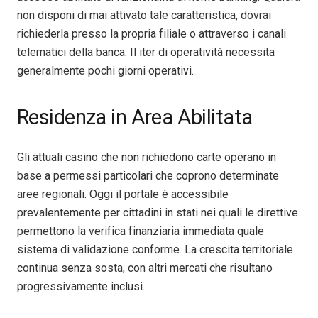
non disponi di mai attivato tale caratteristica, dovrai
richiederla presso la propria filiale o attraverso i canali
telematici della banca. Il iter di operatività necessita
generalmente pochi giorni operativi.
Residenza in Area Abilitata
Gli attuali casino che non richiedono carte operano in
base a permessi particolari che coprono determinate
aree regionali. Oggi il portale è accessibile
prevalentemente per cittadini in stati nei quali le direttive
permettono la verifica finanziaria immediata quale
sistema di validazione conforme. La crescita territoriale
continua senza sosta, con altri mercati che risultano
progressivamente inclusi.