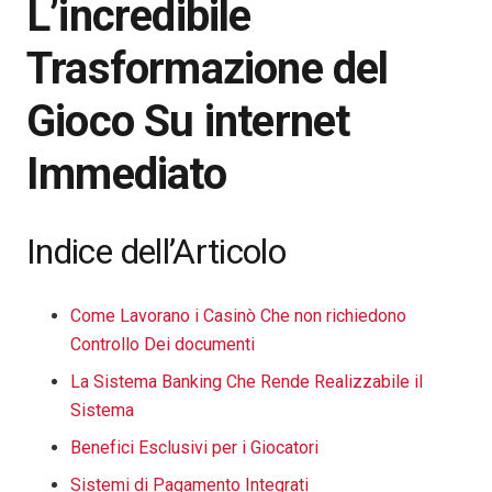
L’incredibile
Trasformazione del
Gioco Su internet
Immediato
Indice dell’Articolo
Come Lavorano i Casinò Che non richiedono
Controllo Dei documenti
La Sistema Banking Che Rende Realizzabile il
Sistema
Benefici Esclusivi per i Giocatori
Sistemi di Pagamento Integrati