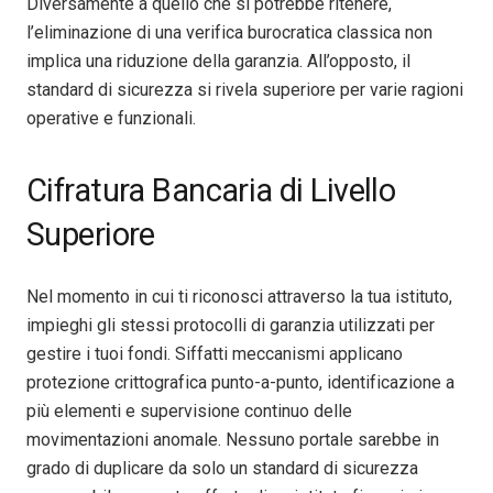
Diversamente a quello che si potrebbe ritenere,
l’eliminazione di una verifica burocratica classica non
implica una riduzione della garanzia. All’opposto, il
standard di sicurezza si rivela superiore per varie ragioni
operative e funzionali.
Cifratura Bancaria di Livello
Superiore
Nel momento in cui ti riconosci attraverso la tua istituto,
impieghi gli stessi protocolli di garanzia utilizzati per
gestire i tuoi fondi. Siffatti meccanismi applicano
protezione crittografica punto-a-punto, identificazione a
più elementi e supervisione continuo delle
movimentazioni anomale. Nessuno portale sarebbe in
grado di duplicare da solo un standard di sicurezza