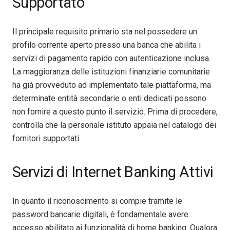
Supportato
Il principale requisito primario sta nel possedere un
profilo corrente aperto presso una banca che abilita i
servizi di pagamento rapido con autenticazione inclusa.
La maggioranza delle istituzioni finanziarie comunitarie
ha già provveduto ad implementato tale piattaforma, ma
determinate entità secondarie o enti dedicati possono
non fornire a questo punto il servizio. Prima di procedere,
controlla che la personale istituto appaia nel catalogo dei
fornitori supportati.
Servizi di Internet Banking Attivi
In quanto il riconoscimento si compie tramite le
password bancarie digitali, è fondamentale avere
accesso abilitato ai funzionalità di home banking. Qualora