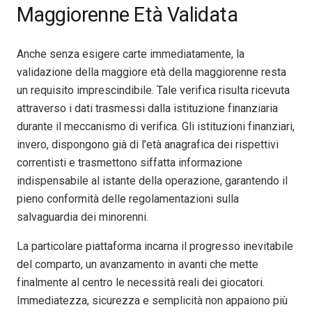
Maggiorenne Età Validata
Anche senza esigere carte immediatamente, la
validazione della maggiore età della maggiorenne resta
un requisito imprescindibile. Tale verifica risulta ricevuta
attraverso i dati trasmessi dalla istituzione finanziaria
durante il meccanismo di verifica. Gli istituzioni finanziari,
invero, dispongono già di l’età anagrafica dei rispettivi
correntisti e trasmettono siffatta informazione
indispensabile al istante della operazione, garantendo il
pieno conformità delle regolamentazioni sulla
salvaguardia dei minorenni.
La particolare piattaforma incarna il progresso inevitabile
del comparto, un avanzamento in avanti che mette
finalmente al centro le necessità reali dei giocatori.
Immediatezza, sicurezza e semplicità non appaiono più