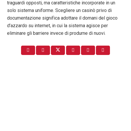
traguardi opposti, ma caratteristiche incorporate in un
solo sistema uniforme. Scegliere un casinò privo di
documentazione significa adottare il domani del gioco
d’azzardo su internet, in cui la sistema agisce per
eliminare gli barriere invece di produrne di nuovi.