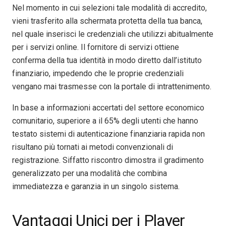
Nel momento in cui selezioni tale modalità di accredito,
vieni trasferito alla schermata protetta della tua banca,
nel quale inserisci le credenziali che utilizzi abitualmente
per i servizi online. Il fornitore di servizi ottiene
conferma della tua identità in modo diretto dall’istituto
finanziario, impedendo che le proprie credenziali
vengano mai trasmesse con la portale di intrattenimento.
In base a informazioni accertati del settore economico
comunitario, superiore a il 65% degli utenti che hanno
testato sistemi di autenticazione finanziaria rapida non
risultano più tornati ai metodi convenzionali di
registrazione. Siffatto riscontro dimostra il gradimento
generalizzato per una modalità che combina
immediatezza e garanzia in un singolo sistema.
Vantaggi Unici per i Player