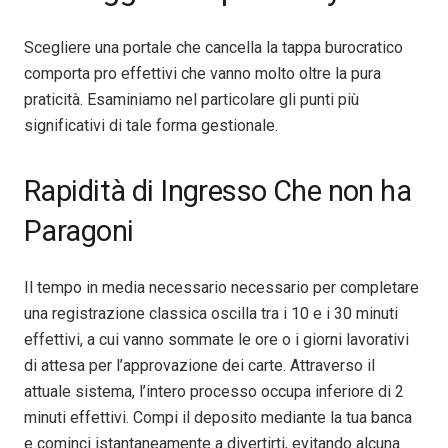
Scegliere una portale che cancella la tappa burocratico
comporta pro effettivi che vanno molto oltre la pura
praticità. Esaminiamo nel particolare gli punti più
significativi di tale forma gestionale.
Rapidità di Ingresso Che non ha
Paragoni
Il tempo in media necessario necessario per completare
una registrazione classica oscilla tra i 10 e i 30 minuti
effettivi, a cui vanno sommate le ore o i giorni lavorativi
di attesa per l’approvazione dei carte. Attraverso il
attuale sistema, l’intero processo occupa inferiore di 2
minuti effettivi. Compi il deposito mediante la tua banca
e cominci istantaneamente a divertirti, evitando alcuna