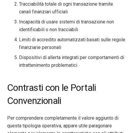
Tracciabilità totale di ogni transazione tramite
canali finanziari ufficiali
Incapacità di usare sistemi di transazione non
identificabili o non tracciabili
Limiti di accredito automatizzati basati sulle regole
finanziarie personali
Dispositivi di allerta integrati per comportamenti di
intrattenimento problematici
Contrasti con le Portali
Convenzionali
Per comprendere completamente il valore aggiunto di
questa tipologia operativa, appare utile paragonare