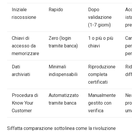
Iniziale
Rapido
Dopo
Ac
riscossione
validazione
ist
(1-7 giorni)
pr
Chiavi di
Zero (login
1 o più o più
Can
accesso da
tramite banca)
chiavi
per
memorizzare
per
Dati
Minimali
Riproduzione
Ri
archiviati
indispensabili
completa
dif
certificati
Procedura di
Automatizzato
Manualmente
Ne
Know Your
tramite banca
gestito con
pr
Customer
verifica
um
Siffatta comparazione sottolinea come la rivoluzione