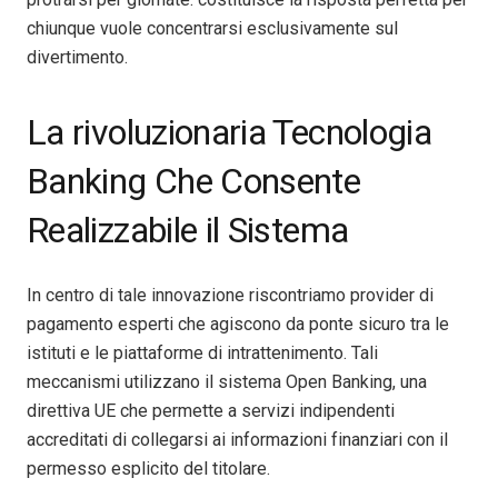
chiunque vuole concentrarsi esclusivamente sul
divertimento.
La rivoluzionaria Tecnologia
Banking Che Consente
Realizzabile il Sistema
In centro di tale innovazione riscontriamo provider di
pagamento esperti che agiscono da ponte sicuro tra le
istituti e le piattaforme di intrattenimento. Tali
meccanismi utilizzano il sistema Open Banking, una
direttiva UE che permette a servizi indipendenti
accreditati di collegarsi ai informazioni finanziari con il
permesso esplicito del titolare.