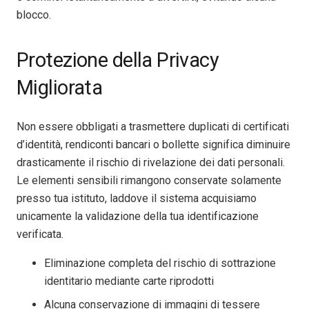
blocco.
Protezione della Privacy
Migliorata
Non essere obbligati a trasmettere duplicati di certificati
d’identità, rendiconti bancari o bollette significa diminuire
drasticamente il rischio di rivelazione dei dati personali.
Le elementi sensibili rimangono conservate solamente
presso tua istituto, laddove il sistema acquisiamo
unicamente la validazione della tua identificazione
verificata.
Eliminazione completa del rischio di sottrazione
identitario mediante carte riprodotti
Alcuna conservazione di immagini di tessere