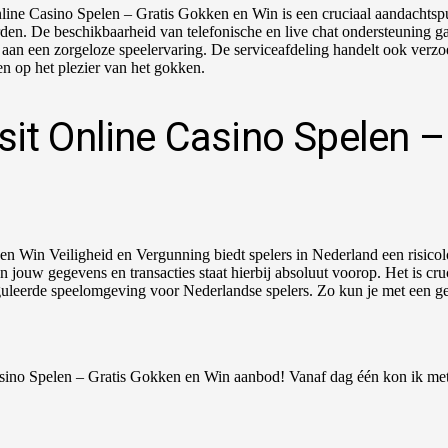
ine Casino Spelen – Gratis Gokken en Win is een cruciaal aandachtspu
en. De beschikbaarheid van telefonische en live chat ondersteuning ga
 aan een zorgeloze speelervaring. De serviceafdeling handelt ook verzoe
en op het plezier van het gokken.
it Online Casino Spelen –
in Veiligheid en Vergunning biedt spelers in Nederland een risicoloze
n jouw gegevens en transacties staat hierbij absoluut voorop. Het is cr
ereguleerde speelomgeving voor Nederlandse spelers. Zo kun je met een 
no Spelen – Gratis Gokken en Win aanbod! Vanaf dag één kon ik meteen