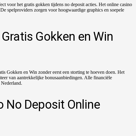
t voor het gratis gokken tijdens no deposit acties. Het online casino
n. De spelproviders zorgen voor hoogwaardige graphics en soepele
 Gratis Gokken en Win
tis Gokken en Win zonder eerst een storting te hoeven doen. Het
teer van aantrekkelijke bonusaanbiedingen. Alle financiële
n Nederland.
o No Deposit Online