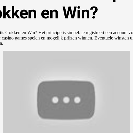
okken en Win?
okken en Win? Het principe is simpel: je registreert een account zonde
de casino games spelen en mogelijk prijzen winnen. Eventuele winsten 
n.