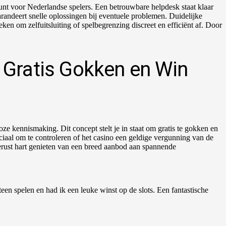
nt voor Nederlandse spelers. Een betrouwbare helpdesk staat klaar
randeert snelle oplossingen bij eventuele problemen. Duidelijke
ken om zelfuitsluiting of spelbegrenzing discreet en efficiënt af. Door
 Gratis Gokken en Win
 kennismaking. Dit concept stelt je in staat om gratis te gokken en
uciaal om te controleren of het casino een geldige vergunning van de
gerust hart genieten van een breed aanbod aan spannende
 spelen en had ik een leuke winst op de slots. Een fantastische