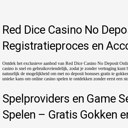
Red Dice Casino No Depos
Registratieproces en Ac
Ontdek het exclusieve aanbod van Red Dice Casino No Deposit Online
casino is snel en gebruiksvriendelijk, zodat je zonder vertraging kunt
natuurlijk de mogelijkheid om met no deposit bonuses gratis te gokken
unieke kans om online casino spelen te ontdekken zonder eerst een st
Spelproviders en Game Se
Spelen – Gratis Gokken e