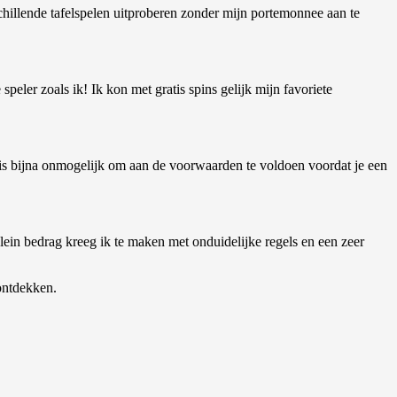
illende tafelspelen uitproberen zonder mijn portemonnee aan te
er zoals ik! Ik kon met gratis spins gelijk mijn favoriete
s bijna onmogelijk om aan de voorwaarden te voldoen voordat je een
in bedrag kreeg ik te maken met onduidelijke regels en een zeer
ontdekken.