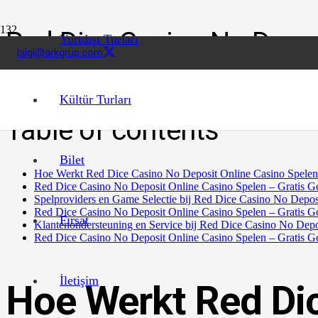
Red Dice Casino No Depos
Yurtdışı Turları
bilgi@arkgrup.com
Kültür Turları
Table of contents
Bilet
Hoe Werkt Red Dice Casino No Deposit Online Casino Spelen
Red Dice Casino No Deposit Online Casino Spelen – Gratis G
Spelproviders en Game Selectie bij Red Dice Casino No Depos
Red Dice Casino No Deposit Online Casino Spelen – Gratis G
Fırsat
Klantenondersteuning en Service bij Red Dice Casino No Depo
Red Dice Casino No Deposit Online Casino Spelen – Gratis G
İletişim
Hoe Werkt Red Dic