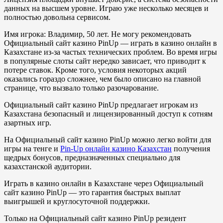
данных на высшем уровне. Играю уже несколько месяцев и
полностью довольна сервисом.
Имя игрока: Владимир, 50 лет. Не могу рекомендовать
Официальный сайт казино PinUp — играть в казино онлайн в
Казахстане из-за частых технических проблем. Во время игры
в популярные слоты сайт нередко зависает, что приводит к
потере ставок. Кроме того, условия некоторых акций
оказались гораздо сложнее, чем было описано на главной
странице, что вызвало только разочарование.
Официальный сайт казино PinUp предлагает игрокам из
Казахстана безопасный и лицензированный доступ к сотням
азартных игр.
На Официальный сайт казино PinUp можно легко войти для
игры на тенге и
Pin-Up онлайн казино Казахстан
получения
щедрых бонусов, предназначенных специально для
казахстанской аудитории.
Играть в казино онлайн в Казахстане через Официальный
сайт казино PinUp — это гарантия быстрых выплат
выигрышей и круглосуточной поддержки.
Только на Официальный сайт казино PinUp резидент