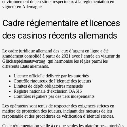
environnement de jeu sûr et respectueux à la réglementation en
vigueur en Allemagne.
Cadre réglementaire et licences
des casinos récents allemands
Le cadre juridique allemand des jeux d’argent en ligne a été
grandement consolidé à partir de 2021 avec l’entrée en vigueur du
Glücksspielstaatsvertrag, qui harmonise les règles parmi les
différents États allemands.
Licence officielle délivrée par les autorités
Contrôle rigoureux de l’identité des joueurs
Limites de dépôt obligatoires mensuels
Registre nationale d’exclusion OASIS
Contrôles réguliers par des tiers indépendants
Les opérateurs sont tenus de respecter des exigences strictes en
matière de protection des joueurs, incluant des mesures de jeu
responsable et des procédures de vérification d’identité strictes.
Cette réglementation veille à ce que seules les plateformes autorisées