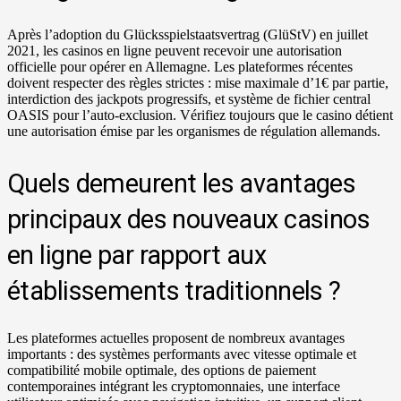
Après l’adoption du Glücksspielstaatsvertrag (GlüStV) en juillet
2021, les casinos en ligne peuvent recevoir une autorisation
officielle pour opérer en Allemagne. Les plateformes récentes
doivent respecter des règles strictes : mise maximale d’1€ par partie,
interdiction des jackpots progressifs, et système de fichier central
OASIS pour l’auto-exclusion. Vérifiez toujours que le casino détient
une autorisation émise par les organismes de régulation allemands.
Quels demeurent les avantages
principaux des nouveaux casinos
en ligne par rapport aux
établissements traditionnels ?
Les plateformes actuelles proposent de nombreux avantages
importants : des systèmes performants avec vitesse optimale et
compatibilité mobile optimale, des options de paiement
contemporaines intégrant les cryptomonnaies, une interface