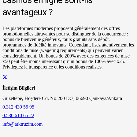
casinos en ligne sont-ils
avantageux ?
Les plateformes modernes proposent généralement des offres
promotionnelles attrayantes pour se distinguer de la concurrence :
bonus de bienvenue généreux, tours gratuits sans dépôt,
programmes de fidélité innovants. Cependant, lisez attentivement les
conditions de mise (wagering requirements) qui peuvent varier
considérablement. Un bonus de 200% avec des exigences de mise
x50 peut être moins intéressant qu’un bonus de 100% avec x25.
Privilégiez la transparence et les conditions réalistes.
İletişim Bilgileri
Güzeltepe, Hoşdere Cd. No:200 D:7, 06690 Çankaya/Ankara
0.312 439 55 95
0.530 610 65 22
info@arktruzim.com