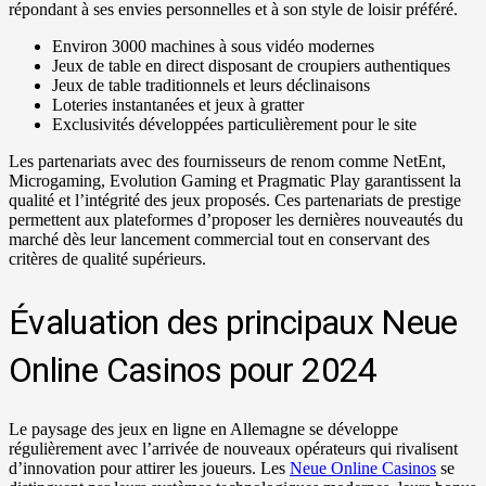
répondant à ses envies personnelles et à son style de loisir préféré.
Environ 3000 machines à sous vidéo modernes
Jeux de table en direct disposant de croupiers authentiques
Jeux de table traditionnels et leurs déclinaisons
Loteries instantanées et jeux à gratter
Exclusivités développées particulièrement pour le site
Les partenariats avec des fournisseurs de renom comme NetEnt,
Microgaming, Evolution Gaming et Pragmatic Play garantissent la
qualité et l’intégrité des jeux proposés. Ces partenariats de prestige
permettent aux plateformes d’proposer les dernières nouveautés du
marché dès leur lancement commercial tout en conservant des
critères de qualité supérieurs.
Évaluation des principaux Neue
Online Casinos pour 2024
Le paysage des jeux en ligne en Allemagne se développe
régulièrement avec l’arrivée de nouveaux opérateurs qui rivalisent
d’innovation pour attirer les joueurs. Les
Neue Online Casinos
se