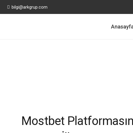
bilgi@arkgrup.com
Anasayf
Mostbet Platformasını