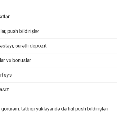
ətlər
ər, push bildirişlər
əstəyi, sürətli depozit
lar və bonuslar
erfeys
asız
görürəm: tətbiqi yükləyəndə dərhal push bildirişləri