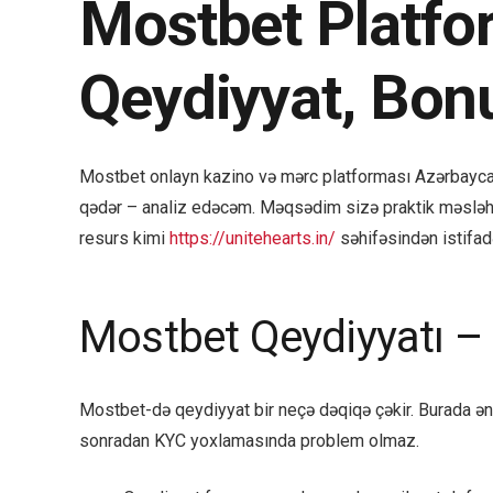
Mostbet Platfor
Qeydiyyat, Bonu
Mostbet onlayn kazino və mərc platforması Azərbaycand
qədər – analiz edəcəm. Məqsədim sizə praktik məsləhə
resurs kimi
https://unitehearts.in/
səhifəsindən istifad
Mostbet Qeydiyyatı – S
Mostbet-də qeydiyyat bir neçə dəqiqə çəkir. Burada ə
sonradan KYC yoxlamasında problem olmaz.