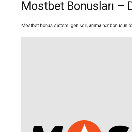
Mostbet Bonusları – D
Mostbet bonus sistemi genişdir, amma hər bonusun öz tə