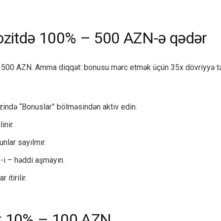
pozitdə 100% – 500 AZN-ə qədər
500 AZN. Amma diqqət: bonusu mərc etmək üçün 35x dövriyyə təl
zində “Bonuslar” bölməsindən aktiv edin.
nir.
unlar sayılmır.
i – həddi aşmayın.
itirilir.
k 10% – 100 AZN