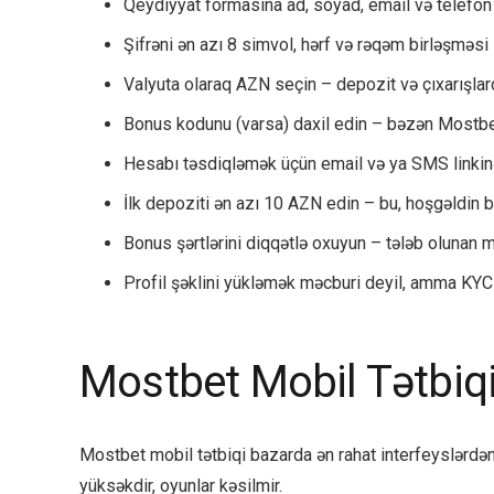
Qeydiyyat formasına ad, soyad, email və telefon 
Şifrəni ən azı 8 simvol, hərf və rəqəm birləşməsi 
Valyuta olaraq AZN seçin – depozit və çıxarışlar
Bonus kodunu (varsa) daxil edin – bəzən Mostbe
Hesabı təsdiqləmək üçün email və ya SMS linkinə 
İlk depoziti ən azı 10 AZN edin – bu, hoşgəldin b
Bonus şərtlərini diqqətlə oxuyun – tələb olunan 
Profil şəklini yükləmək məcburi deyil, amma KYC 
Mostbet Mobil Tətbiqi
Mostbet mobil tətbiqi bazarda ən rahat interfeyslərdən
yüksəkdir, oyunlar kəsilmir.