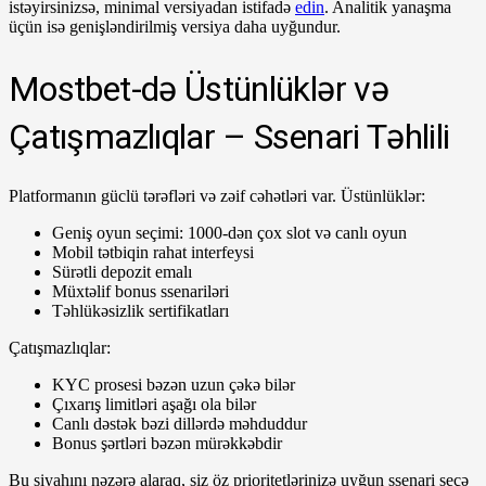
istəyirsinizsə, minimal versiyadan istifadə
edin
. Analitik yanaşma
üçün isə genişləndirilmiş versiya daha uyğundur.
Mostbet-də Üstünlüklər və
Çatışmazlıqlar – Ssenari Təhlili
Platformanın güclü tərəfləri və zəif cəhətləri var. Üstünlüklər:
Geniş oyun seçimi: 1000-dən çox slot və canlı oyun
Mobil tətbiqin rahat interfeysi
Sürətli depozit emalı
Müxtəlif bonus ssenariləri
Təhlükəsizlik sertifikatları
Çatışmazlıqlar:
KYC prosesi bəzən uzun çəkə bilər
Çıxarış limitləri aşağı ola bilər
Canlı dəstək bəzi dillərdə məhduddur
Bonus şərtləri bəzən mürəkkəbdir
Bu siyahını nəzərə alaraq, siz öz prioritetlərinizə uyğun ssenari seçə