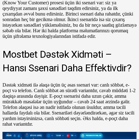
(Know Your Customer) prosesi üçün iki ssenari var: siz ya
qeydiyyat zamanı şəxsi sənədləri təqdim edirsiniz, ya da ilk
çıxarışdan əvvəl bunu edirsiniz. Birinci ssenari daha rahatdır, çünki
sonradan heç bir gecikmə olmur. İkinci ssenaridə isə siz çıxarış
istəyərkən sənədləri yükləməlisiniz, bu da bir neçə saatlıq gözləməyə
səbəb ola bilər. Hər iki halda platforma məlumatlarınızı qorumaq
üçün şifrələmə texnologiyalarından istifadə edir.
Mostbet Dəstək Xidməti –
Hansı Ssenari Daha Effektivdir?
Dəstək xidməti ilə əlaqə üçün üç əsas ssenari var: canlı söhbət, e-
poçt və telefon. Canlı söhbət ən sürətli variantdır, cavab müddəti 1-2
dəqiqə arasında dəyişir. E-poçt ssenarisi daha uzun çəkir, amma
mürəkkəb məsələlər üçün uyğundur – cavab 24 saat ərzində gəlir.
Telefon əlaqəsi isə ən nadir istifadə olunan üsuldur, amma təcili
hallarda faydalı ola bilər. Ssenariləri dəyərləndirərkən, əgər siz təcili
yardım istəyirsinizsə, canlı söhbəti seçin. Əks halda, e-poçt daha
rahat variantdır.