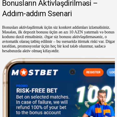
Bonusların Aktivləşdirilməsi –
Addım-addım Ssenari
Bonusları aktivləşdirmək üçün siz konkret addımları izləməlisiniz.
Məsələn, ilk depozit bonusu üçün ən azı 10 AZN yatırmalı və bonus
kodunu daxil etməlisiniz. Əgər siz bonusu aktivləşdirməsəniz, o
avtomatik olaraq tətbiq edilmir – bu ssenaridə itirmək riski var. Digər
tərəfdən, promosyonlar üçün heç bir kod tələb olunmur, sadəcə
hesabınızda aktiv olmaq kifayətdir.