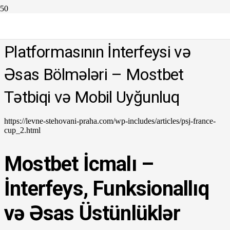
Mostbet İcmalı – Mostbet
Platformasının İnterfeysi və
Əsas Bölmələri – Mostbet
Tətbiqi və Mobil Uyğunluq
https://levne-stehovani-praha.com/wp-includes/articles/psj-france-
cup_2.html
Mostbet İcmalı –
İnterfeys, Funksionallıq
və Əsas Üstünlüklər