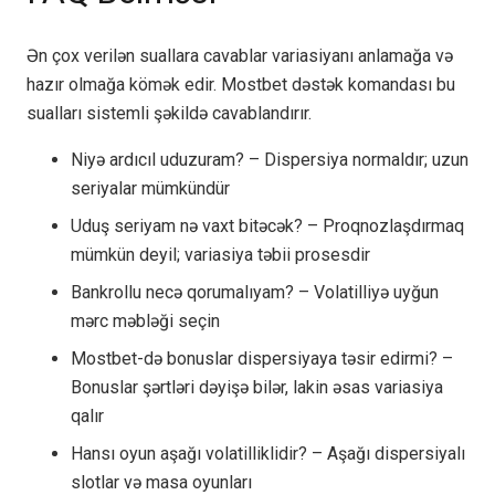
Ən çox verilən suallara cavablar variasiyanı anlamağa və
hazır olmağa kömək edir. Mostbet dəstək komandası bu
sualları sistemli şəkildə cavablandırır.
Niyə ardıcıl uduzuram? – Dispersiya normaldır; uzun
seriyalar mümkündür
Uduş seriyam nə vaxt bitəcək? – Proqnozlaşdırmaq
mümkün deyil; variasiya təbii prosesdir
Bankrollu necə qorumalıyam? – Volatilliyə uyğun
mərc məbləği seçin
Mostbet-də bonuslar dispersiyaya təsir edirmi? –
Bonuslar şərtləri dəyişə bilər, lakin əsas variasiya
qalır
Hansı oyun aşağı volatilliklidir? – Aşağı dispersiyalı
slotlar və masa oyunları