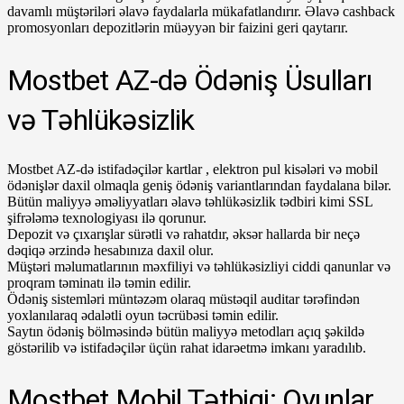
davamlı müştəriləri əlavə faydalarla mükafatlandırır. Əlavə cashback
promosyonları depozitlərin müəyyən bir faizini geri qaytarır.
Mostbet AZ-də Ödəniş Üsulları
və Təhlükəsizlik
Mostbet AZ-də istifadəçilər kartlar , elektron pul kisələri və mobil
ödənişlər daxil olmaqla geniş ödəniş variantlarından faydalana bilər.
Bütün maliyyə əməliyyatları əlavə təhlükəsizlik tədbiri kimi SSL
şifrələmə texnologiyası ilə qorunur.
Depozit və çıxarışlar sürətli və rahatdır, əksər hallarda bir neçə
dəqiqə ərzində hesabınıza daxil olur.
Müştəri məlumatlarının məxfiliyi və təhlükəsizliyi ciddi qanunlar və
proqram təminatı ilə təmin edilir.
Ödəniş sistemləri müntəzəm olaraq müstəqil auditar tərəfindən
yoxlanılaraq ədalətli oyun təcrübəsi təmin edilir.
Saytın ödəniş bölməsində bütün maliyyə metodları açıq şəkildə
göstərilib və istifadəçilər üçün rahat idarəetmə imkanı yaradılıb.
Mostbet Mobil Tətbiqi: Oyunlar