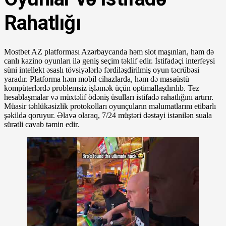
Rahatlığı
Mostbet AZ platforması Azərbaycanda həm slot maşınları, həm də
canlı kazino oyunları ilə geniş seçim təklif edir. İstifadəçi interfeysi
süni intellekt əsaslı tövsiyələrlə fərdiləşdirilmiş oyun təcrübəsi
yaradır. Platforma həm mobil cihazlarda, həm də masaüstü
kompüterlərdə problemsiz işləmək üçün optimallaşdırılıb. Tez
hesablaşmalar və müxtəlif ödəniş üsulları istifadə rahatlığını artırır.
Müasir təhlükəsizlik protokolları oyunçuların məlumatlarını etibarlı
şəkildə qoruyur. Əlavə olaraq, 7/24 müştəri dəstəyi istənilən suala
sürətli cavab təmin edir.