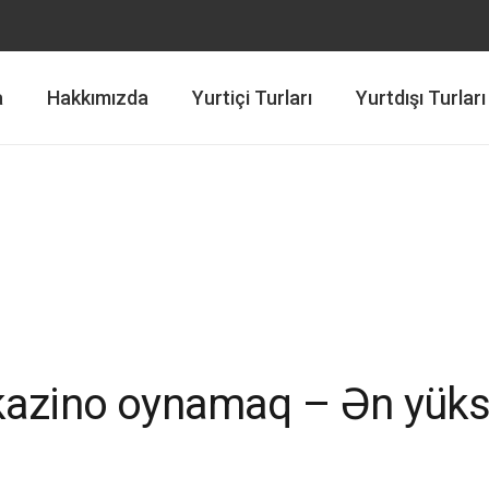
a
Hakkımızda
Yurtiçi Turları
Yurtdışı Turları
azino oynamaq – Ən yüksə