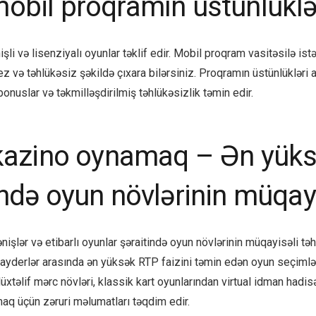
mobil proqramın üstünlüklə
 və lisenziyalı oyunlar təklif edir. Mobil proqram vasitəsilə istən
 tez və təhlükəsiz şəkildə çıxara bilərsiniz. Proqramın üstünlükləri
bonuslar və təkmilləşdirilmiş təhlükəsizlik təmin edir.
azino oynamaq – Ən yüksə
ində oyun növlərinin müqayis
 və etibarlı oyunlar şəraitində oyun növlərinin müqayisəli təhlili
yderlər arasında ən yüksək RTP faizini təmin edən oyun seçimləri d
 Müxtəlif mərc növləri, klassik kart oyunlarından virtual idman hadi
maq üçün zəruri məlumatları təqdim edir.