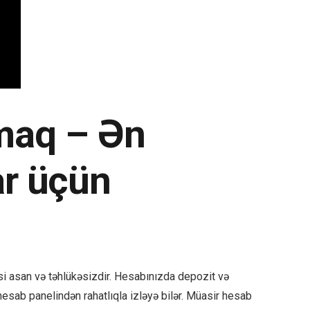
maq – Ən
ar üçün
i
i asan və təhlükəsizdir. Hesabınızda depozit və
i hesab panelindən rahatlıqla izləyə bilər. Müasir hesab