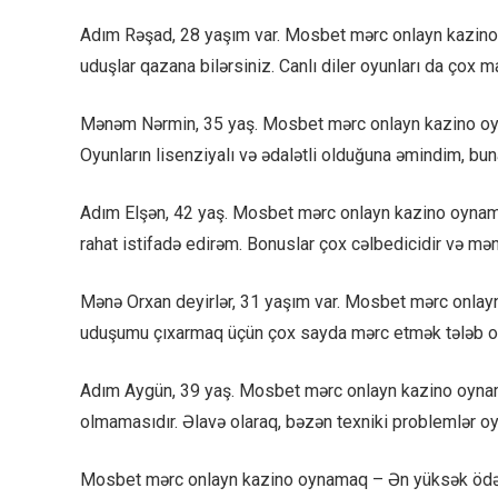
Adım Rəşad, 28 yaşım var. Mosbet mərc onlayn kazino 
uduşlar qazana bilərsiniz. Canlı diler oyunları da çox ma
Mənəm Nərmin, 35 yaş. Mosbet mərc onlayn kazino oynam
Oyunların lisenziyalı və ədalətli olduğuna əmindim, bun
Adım Elşən, 42 yaş. Mosbet mərc onlayn kazino oynama
rahat istifadə edirəm. Bonuslar çox cəlbedicidir və mə
Mənə Orxan deyirlər, 31 yaşım var. Mosbet mərc onlayn
uduşumu çıxarmaq üçün çox sayda mərc etmək tələb olu
Adım Aygün, 39 yaş. Mosbet mərc onlayn kazino oynama
olmamasıdır. Əlavə olaraq, bəzən texniki problemlər oyu
Mosbet mərc onlayn kazino oynamaq – Ən yüksək ödə