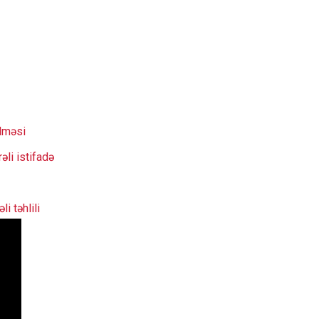
ilməsi
li istifadə
i təhlili