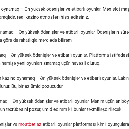
oynamaq – Ən yüksək ödənişlər və etibarlı oyunlar. Mən slot maş
raqlıdır, real kazino atmosferi hiss edirsiniz.
aq – Ən yüksək ödənişlər və etibarlı oyunlar. Ödənişlərin sürət
a görə də rahatlıqla mərc edə bilirəm.
q – Ən yüksək ödənişlər və etibarlı oyunlar. Platforma istifadə
n həmişə yeni oyunları sınamaq üçün həvəsli oluruq.
 kazino oynamaq – Ən yüksək ödənişlər və etibarlı oyunlar. Lakin
nur. Bu, bir az ümid pozucudur.
q – Ən yüksək ödənişlər və etibarlı oyunlar. Mənim üçün ən böy
n təcrübəsini pozur, ümid edirəm ki, bunlar təkmilləşdiriləcək.
nişlər və
mostbet az
etibarlı oyunlar platforması kimi, oyunçulara