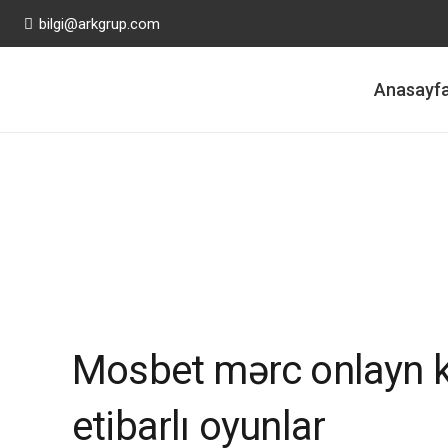
bilgi@arkgrup.com
Anasayf
Mosbet mərc onlayn k
etibarlı oyunlar