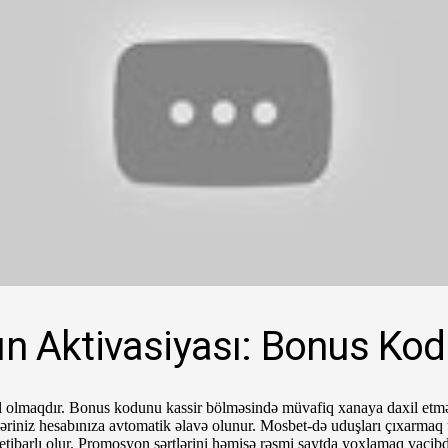
 Aktivasiyası: Bonus Kodu
l olmaqdır. Bonus kodunu kassir bölməsində müvafiq xanaya daxil etm
ləriniz hesabınıza avtomatik əlavə olunur. Mosbet-də uduşları çıxarmaq
tibarlı olur. Promosyon şərtlərini həmişə rəsmi saytda yoxlamaq vacibd