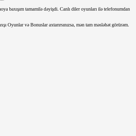
ya baxışım tamamilə dəyişdi. Canlı diler oyunları ilə telefonumdan
xşı Oyunlar və Bonuslar axtarırsınızsa, mən tam məsləhət görürəm.