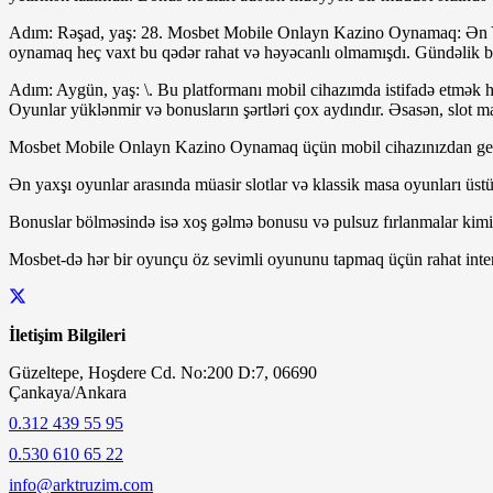
Adım: Rəşad, yaş: 28. Mosbet Mobile Onlayn Kazino Oynamaq: Ən Yaxş
oynamaq heç vaxt bu qədər rahat və həyəcanlı olmamışdı. Gündəlik bo
Adım: Aygün, yaş: \. Bu platformanı mobil cihazımda istifadə etmək
Oyunlar yüklənmir və bonusların şərtləri çox aydındır. Əsasən, slot ma
Mosbet Mobile Onlayn Kazino Oynamaq üçün mobil cihazınızdan geniş
Ən yaxşı oyunlar arasında müasir slotlar və klassik masa oyunları üstün
Bonuslar bölməsində isə xoş gəlmə bonusu və pulsuz fırlanmalar kimi t
Mosbet-də hər bir oyunçu öz sevimli oyununu tapmaq üçün rahat interf
İletişim Bilgileri
Güzeltepe, Hoşdere Cd. No:200 D:7, 06690
Çankaya/Ankara
0.312 439 55 95
0.530 610 65 22
info@arktruzim.com