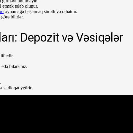
u girməyi unutmayın.
 etmək tələb olunur.
no
oynamağa başlamaq sürətli və rahatdır.
görə bilirlər.
rı: Depozit və Vəsiqələr
if edir.
 edə bilərsiniz.
.
usi diqqət yetirir.