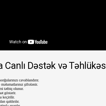
 Canlı Dəstək və Təhlükəsi
orğularınızı cavablandırır.
məlumatlarınız şifrələnir.
i tətbiq olunur.
t göstərir.
 keçirilir.
an qaldırılır.
tində aparılır.