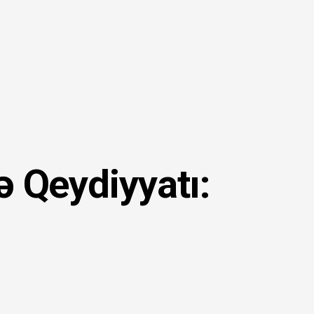
ə Qeydiyyatı: