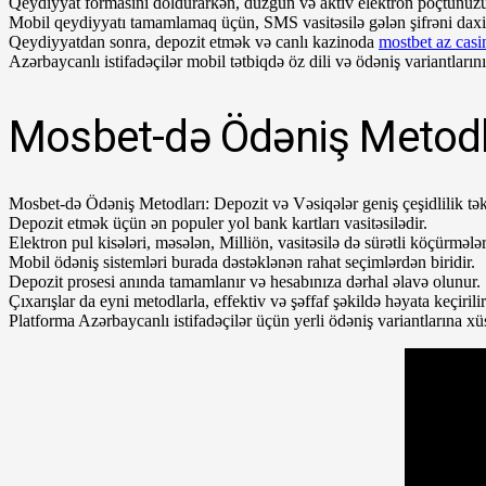
Qeydiyyat formasını doldurarkən, düzgün və aktiv elektron poçtunuz
Mobil qeydiyyatı tamamlamaq üçün, SMS vasitəsilə gələn şifrəni daxil
Qeydiyyatdan sonra, depozit etmək və canlı kazinoda
mostbet az casi
Azərbaycanlı istifadəçilər mobil tətbiqdə öz dili və ödəniş variantlarını 
Mosbet-də Ödəniş Metodla
Mosbet-də Ödəniş Metodları: Depozit və Vəsiqələr geniş çeşidlilik təkl
Depozit etmək üçün ən populer yol bank kartları vasitəsilədir.
Elektron pul kisələri, məsələn, Milliön, vasitəsilə də sürətli köçürmələr
Mobil ödəniş sistemləri burada dəstəklənən rahat seçimlərdən biridir.
Depozit prosesi anında tamamlanır və hesabınıza dərhal əlavə olunur.
Çıxarışlar da eyni metodlarla, effektiv və şəffaf şəkildə həyata keçirilir
Platforma Azərbaycanlı istifadəçilər üçün yerli ödəniş variantlarına xüs