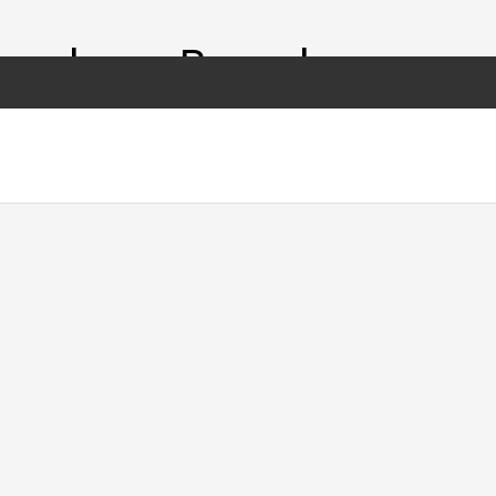
unlar və Bonuslar