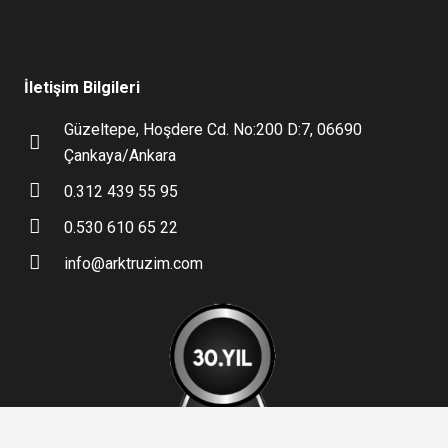
İletişim Bilgileri
Güzeltepe, Hoşdere Cd. No:200 D:7, 06690
Çankaya/Ankara
0.312 439 55 95
0.530 610 65 22
info@arktruzim.com