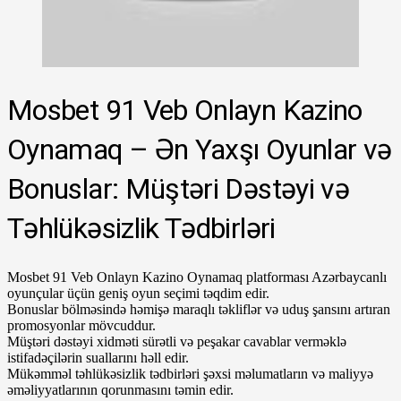
Mosbet 91 Veb Onlayn Kazino
Oynamaq – Ən Yaxşı Oyunlar və
Bonuslar: Müştəri Dəstəyi və
Təhlükəsizlik Tədbirləri
Mosbet 91 Veb Onlayn Kazino Oynamaq platforması Azərbaycanlı
oyunçular üçün geniş oyun seçimi təqdim edir.
Bonuslar bölməsində həmişə maraqlı təkliflər və uduş şansını artıran
promosyonlar mövcuddur.
Müştəri dəstəyi xidməti sürətli və peşakar cavablar verməklə
istifadəçilərin suallarını həll edir.
Mükəmməl təhlükəsizlik tədbirləri şəxsi məlumatların və maliyyə
əməliyyatlarının qorunmasını təmin edir.