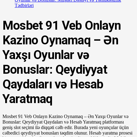
Tədbirləri
Mosbet 91 Veb Onlayn
Kazino Oynamaq – Ən
Yaxşı Oyunlar və
Bonuslar: Qeydiyyat
Qaydaları və Hesab
Yaratmaq
Mosbet 91 Veb Onlayn Kazino Oynamaq – Ən Yaxşı Oyunlar və
Bonuslar: Qeydiyyat Qaydaları və Hesab Yaratmaq platforması
geniş slot seçimi ilə diqqəti cəlb edir. Burada yeni oyunçular üçün
cəlbedici qeydiyyat bonusları təqdim olunur. Hesab yaratma prosesi