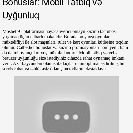
Bonuslar: Mobil Tətbiq və
Uyğunluq
Mosbet 91 platforması həyəcanverici onlayn kazino təcrübəsi
yaşamaq üçün etibarlı məkandır. Burada ən yaxşı oyunlar
müxtəlifliyi ilə slot maşınları, rulet və kart oyunları kütləsinə təqdim
olunur. Cəlbedici bonuslar və kazino promosyonları həm yeni, həm
də daimi oyunçuları xoş mükafatlandırır. Mobil tətbiq və veb-
brauzer uyğunluğu sizə istədiyiniz cihazda rahat oynamaq imkanı
verir. Azərbaycandan olan istifadəçilər üçün optimallaşdırılmış bu
servis rahat və təhlükəsiz ödəniş metodlarını dəstəkləyir.