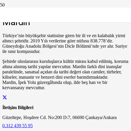
Mardin
Türkiye’nin büyükşehir statüsüne giren bir ili ve en kalabalık yirmi
altıncı şehridir. 2019 Yılı verilerine göre nüfusu 838.778’dir.
Güneydoğu Anadolu Bölgesi’nin Dicle Bölümü’nde yer alır. Suriye
ile sınır komşusudur.
Şehirde uluslararası kuruluşlarca kültür mirası kabul edilmiş, koruma
altına alınmış tarihi yapılar mevcuttur. Mardin farklı dini inanışlar
paralelinde, sanatsal açıdan da tarihi değeri olan camiler, türbeler,
kiliseler, manastır ve benzeri dini eserler barındırmaktadır.
Mardin, İpek Yolu güzergâhında olup, ilde beş han ve bir
kervansaray mevcuttur.
İletişim Bilgileri
Güzeltepe, Hoşdere Cd. No:200 D:7, 06690 Çankaya/Ankara
0.312 439 55 95