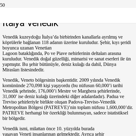
İtalya Venedik
Venedik kuzeydoğu İtalya’da birbirinden kanallarla ayrılmış ve
köprülerle bağlanan 118 adanın üzerine kuruludur. Şehir, kıyı şeridi
boyunca uzanan Venetian
Lagoon bataklığında, Po ve Piave nehirlerinin deltaları arasına
kuruludur. Venedik doğal güzelliği, mimarisi ve sanat eserleri ile ün
yapmıştır. Bu şehir bütünüyle, deniz kulağı da dahil, Dünya
Mirasları listesindedir.
Venedik, Veneto bölgesinin başkentidir. 2009 yılında Venedik
komününde 270,098 kişi yaşıyordu (bu nüfusun 60,000’i tarihi
Venedik şehrinde, 176,000’i Mestre ve Marghera şehirlerinde,
31,000′ ise deniz kulağı üzerindeki diğer adalardadır). Padua ve
Treviso şehirleriyle birlikte oluşan Padova-Treviso-Venedik
Metropolitan Bölgesi (PATREVE)’nin toplam nüfusu 1,600,000’dir.
PATREVE herhangi bir özerkliği bulunmayan, sadece istatistiksel
bir bölgedir.
Venedik ismi, milattan önce 10. yüzyılda burada
yaşayan Veneti insanlarınan gelmektedir. Ayrıca şehir