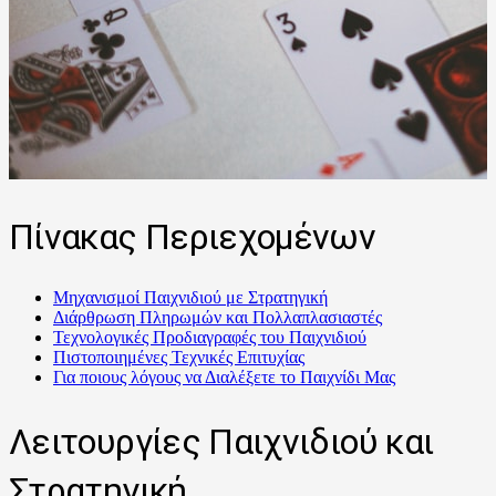
Πίνακας Περιεχομένων
Μηχανισμοί Παιχνιδιού με Στρατηγική
Διάρθρωση Πληρωμών και Πολλαπλασιαστές
Τεχνολογικές Προδιαγραφές του Παιχνιδιού
Πιστοποιημένες Τεχνικές Επιτυχίας
Για ποιους λόγους να Διαλέξετε το Παιχνίδι Μας
Λειτουργίες Παιχνιδιού και
Στρατηγική