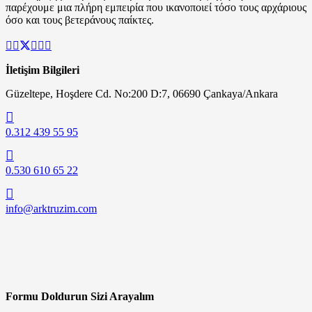
παρέχουμε μια πλήρη εμπειρία που ικανοποιεί τόσο τους αρχάριους
όσο και τους βετεράνους παίκτες.
İletişim Bilgileri
Güzeltepe, Hoşdere Cd. No:200 D:7, 06690 Çankaya/Ankara
0.312 439 55 95
0.530 610 65 22
info@arktruzim.com
Formu Doldurun Sizi Arayalım