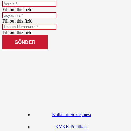
Fill out this field
Fill out this field
Fill out this field
GÖNDER
Kullanım Sözleşmesi
KVKK Politikası