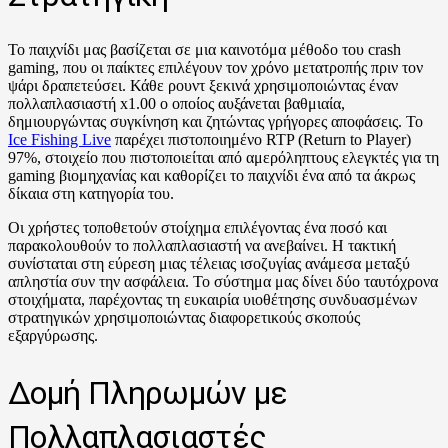
Το παιχνίδι μας βασίζεται σε μια καινοτόμα μέθοδο του crash
gaming, που οι παίκτες επιλέγουν τον χρόνο μετατροπής πριν τον
ψάρι δραπετεύσει. Κάθε ρουντ ξεκινά χρησιμοποιώντας έναν
πολλαπλασιαστή x1.00 ο οποίος αυξάνεται βαθμιαία,
δημιουργώντας συγκίνηση και ζητώντας γρήγορες αποφάσεις. Το
Ice Fishing Live
παρέχει πιστοποιημένο RTP (Return to Player)
97%, στοιχείο που πιστοποιείται από αμερόληπτους ελεγκτές για τη
gaming βιομηχανίας και καθορίζει το παιχνίδι ένα από τα άκρως
δίκαια στη κατηγορία του.
Οι χρήστες τοποθετούν στοίχημα επιλέγοντας ένα ποσό και
παρακολουθούν το πολλαπλασιαστή να ανεβαίνει. Η τακτική
συνίσταται στη εύρεση μιας τέλειας ισοζυγίας ανάμεσα μεταξύ
απληστία συν την ασφάλεια. Το σύστημα μας δίνει δύο ταυτόχρονα
στοιχήματα, παρέχοντας τη ευκαιρία υιοθέτησης συνδυασμένων
στρατηγικών χρησιμοποιώντας διαφορετικούς σκοπούς
εξαργύρωσης.
Δομή Πληρωμών με
Πολλαπλασιαστές