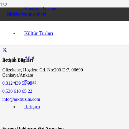
Yurtdışı Turları
bilgi@arkgrup.com
Güney Çin Denizi
Kültür Turları
Çin’in güneyinde bir kapalı deniz. Büyük Okyanus’a bağlıdır. Sınırl
Bilet
İletişim Bilgileri
Güzeltepe, Hoşdere Cd. No:200 D:7, 06690
Çankaya/Ankara
Fırsat
0.312 439 55 95
0.530 610 65 22
info@arktruzim.com
İletişim
Formu Doldurun Sizi Arayalım