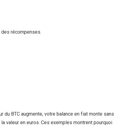
té des récompenses.
leur du BTC augmente, votre balance en fiat monte sans
it la valeur en euros. Ces exemples montrent pourquoi