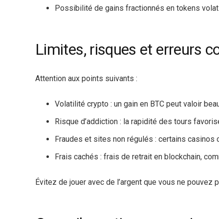
Possibilité de gains fractionnés en tokens volati
Limites, risques et erreurs c
Attention aux points suivants :
Volatilité crypto : un gain en BTC peut valoir b
Risque d’addiction : la rapidité des tours favori
Fraudes et sites non régulés : certains casinos 
Frais cachés : frais de retrait en blockchain, 
Évitez de jouer avec de l’argent que vous ne pouvez 