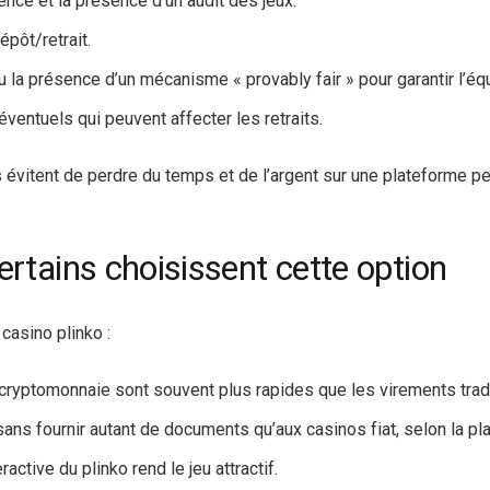
icence et la présence d’un audit des jeux.
pôt/retrait.
la présence d’un mécanisme « provably fair » pour garantir l’équ
ventuels qui peuvent affecter les retraits.
s évitent de perdre du temps et de l’argent sur une plateforme p
rtains choisissent cette option
casino plinko :
 cryptomonnaie sont souvent plus rapides que les virements tradi
 sans fournir autant de documents qu’aux casinos fiat, selon la pl
active du plinko rend le jeu attractif.