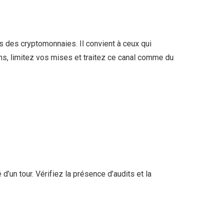
tés des cryptomonnaies. Il convient à ceux qui
tions, limitez vos mises et traitez ce canal comme du
’un tour. Vérifiez la présence d’audits et la