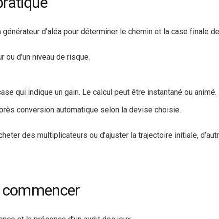
ratique
générateur d’aléa pour déterminer le chemin et la case finale de l
ur ou d’un niveau de risque.
case qui indique un gain. Le calcul peut être instantané ou animé.
près conversion automatique selon la devise choisie.
heter des multiplicateurs ou d’ajuster la trajectoire initiale, d’
 de commencer