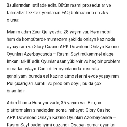
üsullarından istifadə edin. Bütün rəsmi prosedurlar və
təlimatlar tez-tez yenilənən FAQ bölməsində də əks
olunur.
Mənim adım Zaur Quliyevdir, 28 yaşım var. Həm mobil
həm də kompüterdə müntəzəm şəkildə onlayn kazinoda
oynayıram və Glory Casino APK Download Onlayn Kazino
Oyunları Azerbaycanda – Rəsmi Sayt mükəmməl əlaqə
imkanı təklif edir. Oyunlar asan yüklənir və heç bir problem
olmadan işləyir. Canlı diler oyunlarında xüsusilə
şanslıyam, burada əsl kazino atmosferini evdə yaşayıram.
Pul çıxarışları sürətli və problem deyil, bu da çox
önəmlidir.
Adım İlhamə Hüseynovadır, 35 yaşım var. Bir çox
platformaları sınadıqdan sonra, nəhayət, Glory Casino
APK Download Onlayn Kazino Oyunları Azerbaycanda –
Rəsmi Sayt sadiqliyimi qazandı. Əsasən qumar oyunları