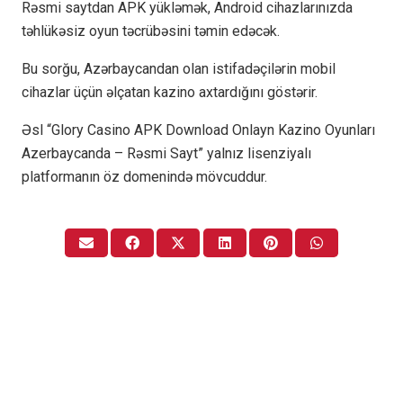
Rəsmi saytdan APK yükləmək, Android cihazlarınızda
təhlükəsiz oyun təcrübəsini təmin edəcək.
Bu sorğu, Azərbaycandan olan istifadəçilərin mobil
cihazlar üçün əlçatan kazino axtardığını göstərir.
Əsl “Glory Casino APK Download Onlayn Kazino Oyunları
Azerbaycanda – Rəsmi Sayt” yalnız lisenziyalı
platformanın öz domenində mövcuddur.