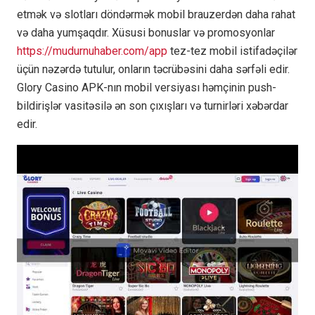
etmək və slotları döndərmək mobil brauzerdən daha rahat
və daha yumşaqdır. Xüsusi bonuslar və promosyonlar
https://mudurnuhaber.com/app
tez-tez mobil istifadəçilər
üçün nəzərdə tutulur, onların təcrübəsini daha sərfəli edir.
Glory Casino APK-nın mobil versiyası həmçinin push-
bildirişlər vasitəsilə ən son çıxışları və turnirləri xəbərdar
edir.