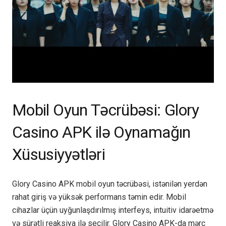
Mobil Oyun Təcrübəsi: Glory
Casino APK ilə Oynamağın
Xüsusiyyətləri
Glory Casino APK mobil oyun təcrübəsi, istənilən yerdən
rahat giriş və yüksək performans təmin edir. Mobil
cihazlar üçün uyğunlaşdırılmış interfeys, intuitiv idarəetmə
və sürətli reaksiya ilə seçilir. Glory Casino APK-da mərc