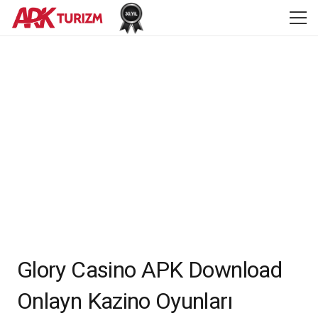
Glory Casino APK Download
Onlayn Kazino Oyunları