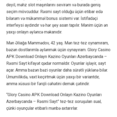
deyil, məhz slot maşınlarını sevirəm və burada geniş
seçim mövcuddur. Rəsmi sayt olduğu üçün etibar edə
bilərəm və mükəmməl bonus sistemi var. İstifadəçi
interfeysi aydındır və hər şey asan tapılır. Mənim üçün ən
yaxşı onlayn əyləncə məkanıdır.
Mən Əliağa Məmmədov, 42 yaş. Mən tez-tez oynamıram,
bəzən dostlarımla əylənmək üçün oynayıram. Glory Casino
APK Download Onlayn Kazino Oyunları Azerbaycanda –
Rəsmi Sayt kifayət qədər normaldır. Oyunlar işləyir, sayt
açar. Amma bəzən bəzi oyunlar daha sürətli yüklənə bilər.
Ümumilikdə, vaxt keçirtmək üçün yaxşı bir variantdır,
amma xüsusi bir fərqli cəhətini demək çətindir.
“Glory Casino APK Download Onlayn Kazino Oyunları
Azerbaycanda – Rəsmi Sayt” tez-tez soruşulan sual,
çünki oyunçular etibarlı mənbə axtarırlar.