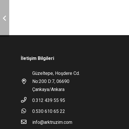
İletişim Bilgileri
Güzeltepe, Hoşdere Cd.
No:200 D:7, 06690
Çankaya/Ankara
0.312 439 55 95
0.530 610 65 22
info@arktruzim.com