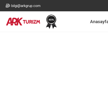
bilgi@arkgrup.com
Anasayf