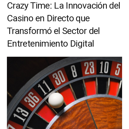
Crazy Time: La Innovación del
Casino en Directo que
Transformó el Sector del
Entretenimiento Digital