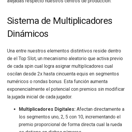
alejadas respecto nuestros centros de producción.
Sistema de Multiplicadores
Dinámicos
Una entre nuestros elementos distintivos reside dentro
de el Top Slot, un mecanismo aleatorio que activa previo
de cada spin cual logra asignar multiplicadores cual
oscilan desde 2x hasta cincuenta equis en segmentos
numéricos o rondas bonus. Esta función aumenta
exponencialmente el potencial con premios sin modificar
la jugada inicial de cada jugador.
Multiplicadores Digitales:
Afectan directamente a
los segmentos uno, 2, 5 con 10, incrementando el
premio proporcional de forma directa cual la rueda