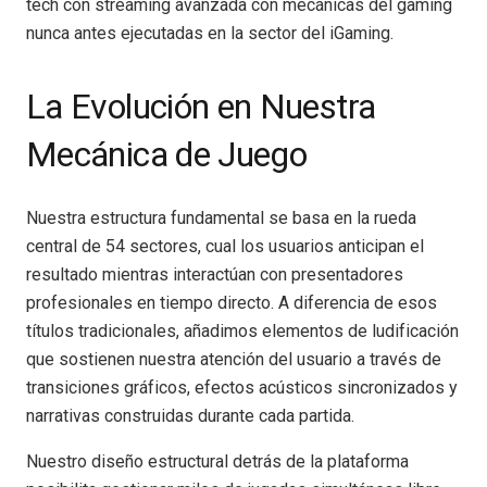
tech con streaming avanzada con mecánicas del gaming
nunca antes ejecutadas en la sector del iGaming.
La Evolución en Nuestra
Mecánica de Juego
Nuestra estructura fundamental se basa en la rueda
central de 54 sectores, cual los usuarios anticipan el
resultado mientras interactúan con presentadores
profesionales en tiempo directo. A diferencia de esos
títulos tradicionales, añadimos elementos de ludificación
que sostienen nuestra atención del usuario a través de
transiciones gráficos, efectos acústicos sincronizados y
narrativas construidas durante cada partida.
Nuestro diseño estructural detrás de la plataforma