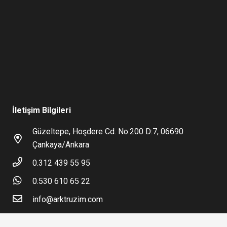
İletişim Bilgileri
Güzeltepe, Hoşdere Cd. No:200 D:7, 06690
Çankaya/Ankara
0.312 439 55 95
0.530 610 65 22
info@arktruzim.com