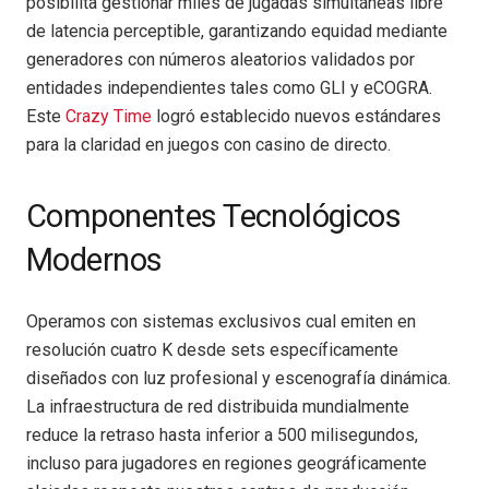
posibilita gestionar miles de jugadas simultáneas libre
de latencia perceptible, garantizando equidad mediante
generadores con números aleatorios validados por
entidades independientes tales como GLI y eCOGRA.
Este
Crazy Time
logró establecido nuevos estándares
para la claridad en juegos con casino de directo.
Componentes Tecnológicos
Modernos
Operamos con sistemas exclusivos cual emiten en
resolución cuatro K desde sets específicamente
diseñados con luz profesional y escenografía dinámica.
La infraestructura de red distribuida mundialmente
reduce la retraso hasta inferior a 500 milisegundos,
incluso para jugadores en regiones geográficamente