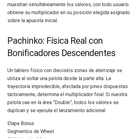
muestran simultáneamente los valores, con todo usuario
obtiene su multiplicador en su posición elegida asignado
sobre la apuesta inicial.
Pachinko: Física Real con
Bonificadores Descendentes
Un tablero físico con dieciséis zonas de aterrizaje se
utiliza al soltar una pelota desde la parte alta. La
trayectoria impredecible, afectada por pines dispuestas
tácticamente, determina el multiplicador final. Si nuestra
pelota cae en la área “Double”, todos los valores se
duplican y se ejecuta el lanzamiento adicional.
Etapa Bonus
Segmentos de Wheel