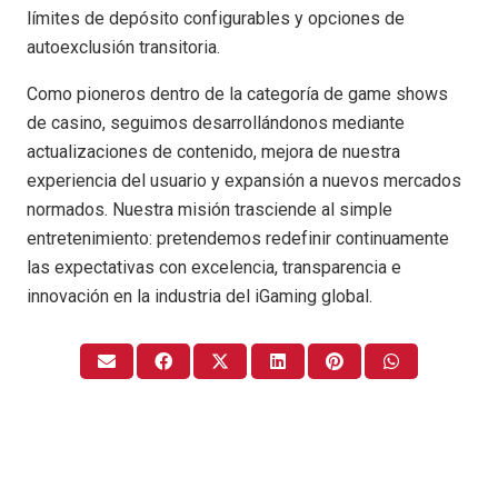
límites de depósito configurables y opciones de
autoexclusión transitoria.
Como pioneros dentro de la categoría de game shows
de casino, seguimos desarrollándonos mediante
actualizaciones de contenido, mejora de nuestra
experiencia del usuario y expansión a nuevos mercados
normados. Nuestra misión trasciende al simple
entretenimiento: pretendemos redefinir continuamente
las expectativas con excelencia, transparencia e
innovación en la industria del iGaming global.