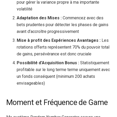
pour gérer la variance propre à ma importante
volatilité
Adaptation des Mises :
Commencez avec des
bets prudentes pour détecter les phases de gains
avant d’accroître progressivement
Mise à profit des Expériences Avantages :
Les
rotations offerts représentent 70% du pouvoir total
de gains, persévérance est donc cruciale
Possibilité d’Acquisition Bonus :
Statistiquement
profitable sur le long terme terme uniquement avec
un fonds conséquent (minimum 200 achats
envisageables)
Moment et Fréquence de Game