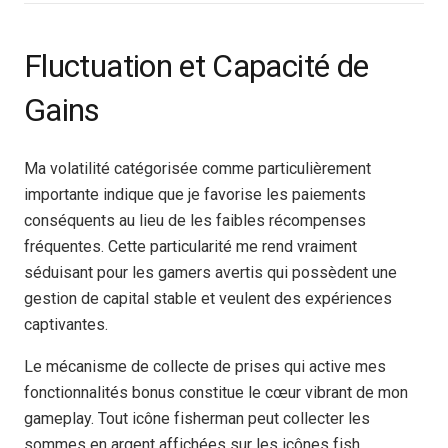
Fluctuation et Capacité de
Gains
Ma volatilité catégorisée comme particulièrement
importante indique que je favorise les paiements
conséquents au lieu de les faibles récompenses
fréquentes. Cette particularité me rend vraiment
séduisant pour les gamers avertis qui possèdent une
gestion de capital stable et veulent des expériences
captivantes.
Le mécanisme de collecte de prises qui active mes
fonctionnalités bonus constitue le cœur vibrant de mon
gameplay. Tout icône fisherman peut collecter les
sommes en argent affichées sur les icônes fish,