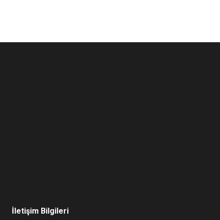
İletişim Bilgileri