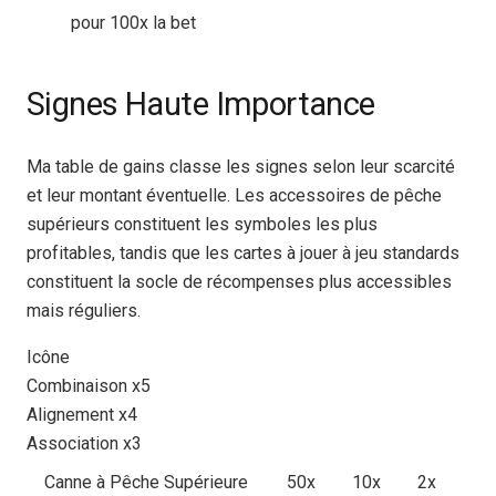
pour 100x la bet
Signes Haute Importance
Ma table de gains classe les signes selon leur scarcité
et leur montant éventuelle. Les accessoires de pêche
supérieurs constituent les symboles les plus
profitables, tandis que les cartes à jouer à jeu standards
constituent la socle de récompenses plus accessibles
mais réguliers.
Icône
Combinaison x5
Alignement x4
Association x3
Canne à Pêche Supérieure
50x
10x
2x