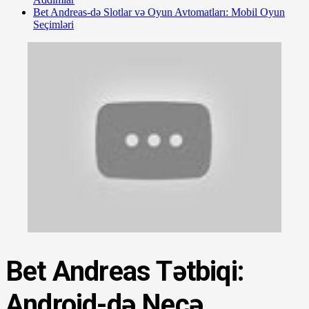
Bet Andreas-də Slotlar və Oyun Avtomatları: Mobil Oyun
Seçimləri
Bet Andreas Tətbiqi:
Android-də Necə