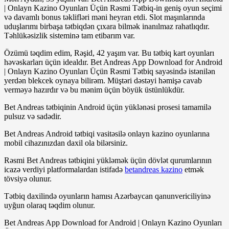
| Onlayn Kazino Oyunları Üçün Rəsmi Tətbiq-in geniş oyun seçimi
və davamlı bonus təklifləri məni heyran etdi. Slot maşınlarında
uduşlarımı birbaşa tətbiqdən çıxara bilmək inanılmaz rahatlıqdır.
Təhlükəsizlik sisteminə tam etibarım var.
Özümü təqdim edim, Rəşid, 42 yaşım var. Bu tətbiq kart oyunları
həvəskarları üçün idealdır. Bet Andreas App Download for Android
| Onlayn Kazino Oyunları Üçün Rəsmi Tətbiq sayəsində istənilən
yerdən blekcek oynaya bilirəm. Müştəri dəstəyi həmişə cavab
verməyə hazırdır və bu mənim üçün böyük üstünlükdür.
Bet Andreas tətbiqinin Android üçün yüklənəsi prosesi tamamilə
pulsuz və sadədir.
Bet Andreas Android tətbiqi vasitəsilə onlayn kazino oyunlarına
mobil cihazınızdan daxil ola bilərsiniz.
Rəsmi Bet Andreas tətbiqini yükləmək üçün dövlət qurumlarının
icazə verdiyi platformalardan istifadə
betandreas kazino
etmək
tövsiyə olunur.
Tətbiq daxilində oyunların hamısı Azərbaycan qanunvericiliyinə
uyğun olaraq təqdim olunur.
Bet Andreas App Download for Android | Onlayn Kazino Oyunları