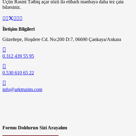
Üçün Rəsmi Tətbiq açar sözü ilə etibarlı mənbəyə daha tez çata
bilərsiniz.
İletişim Bilgileri
Güzeltepe, Hoşdere Cd. No:200 D:7, 06690 Çankaya/Ankara
0.312 439 55 95
0.530 610 65 22
info@arktruzim.com
Formu Doldurun Sizi Arayalım