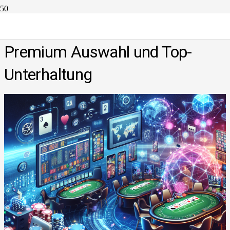
Beste felice bet casino Spiele –
Premium Auswahl und Top-
Unterhaltung