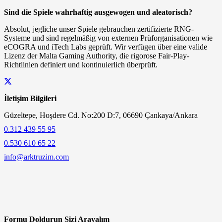
Sind die Spiele wahrhaftig ausgewogen und aleatorisch?
Absolut, jegliche unser Spiele gebrauchen zertifizierte RNG-
Systeme und sind regelmäßig von externen Prüforganisationen wie
eCOGRA und iTech Labs geprüft. Wir verfügen über eine valide
Lizenz der Malta Gaming Authority, die rigorose Fair-Play-
Richtlinien definiert und kontinuierlich überprüft.
İletişim Bilgileri
Güzeltepe, Hoşdere Cd. No:200 D:7, 06690 Çankaya/Ankara
0.312 439 55 95
0.530 610 65 22
info@arktruzim.com
Formu Doldurun Sizi Arayalım