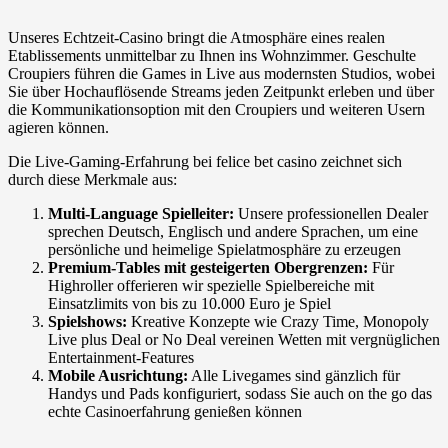
Unseres Echtzeit-Casino bringt die Atmosphäre eines realen
Etablissements unmittelbar zu Ihnen ins Wohnzimmer. Geschulte
Croupiers führen die Games in Live aus modernsten Studios, wobei
Sie über Hochauflösende Streams jeden Zeitpunkt erleben und über
die Kommunikationsoption mit den Croupiers und weiteren Usern
agieren können.
Die Live-Gaming-Erfahrung bei felice bet casino zeichnet sich
durch diese Merkmale aus:
Multi-Language Spielleiter:
Unsere professionellen Dealer
sprechen Deutsch, Englisch und andere Sprachen, um eine
persönliche und heimelige Spielatmosphäre zu erzeugen
Premium-Tables mit gesteigerten Obergrenzen:
Für
Highroller offerieren wir spezielle Spielbereiche mit
Einsatzlimits von bis zu 10.000 Euro je Spiel
Spielshows:
Kreative Konzepte wie Crazy Time, Monopoly
Live plus Deal or No Deal vereinen Wetten mit vergnüglichen
Entertainment-Features
Mobile Ausrichtung:
Alle Livegames sind gänzlich für
Handys und Pads konfiguriert, sodass Sie auch on the go das
echte Casinoerfahrung genießen können