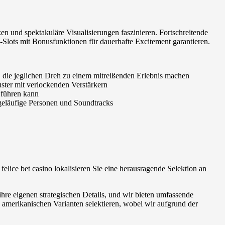
n und spektakuläre Visualisierungen faszinieren. Fortschreitende
Slots mit Bonusfunktionen für dauerhafte Excitement garantieren.
die jeglichen Dreh zu einem mitreißenden Erlebnis machen
ster mit verlockenden Verstärkern
 führen kann
geläufige Personen und Soundtracks
elice bet casino lokalisieren Sie eine herausragende Selektion an
hre eigenen strategischen Details, und wir bieten umfassende
 amerikanischen Varianten selektieren, wobei wir aufgrund der