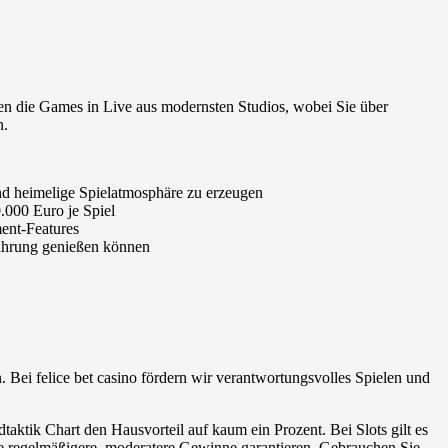
en die Games in Live aus modernsten Studios, wobei Sie über
n.
nd heimelige Spielatmosphäre zu erzeugen
0.000 Euro je Spiel
ent-Features
fahrung genießen können
Bei felice bet casino fördern wir verantwortungsvolles Spielen und
aktik Chart den Hausvorteil auf kaum ein Prozent. Bei Slots gilt es
ele regelmäßigere, moderatere Gewinne garantieren. Gebrauchen Sie