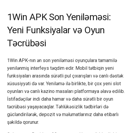
1Win APK Son Yeniləməsi:
Yeni Funksiyalar və Oyun
Təcrübəsi
1Win APK-nın ən son yeniləməsi oyunçulara tamamilə
yenilənmiş interfeys təqdim edir. Mobil tətbiqin yeni
funksiyaları arasında sürətli pul çıxarışları və canlı dəstək
xüsusiyyəti də var. Yeniləmə ilə birlikte, bir çox yeni slot
oyunları və canlı kazino masaları platformaya əlavə edilib.
İstifadəçilər indi daha hamar və daha sürətli bir oyun
təcrübəsi yaşayacaqlar. Təhlükəsizlik tədbirləri də
gücləndirilərək, depozit və məlumatlarınız daha etibarlı
şəkildə qorunur.