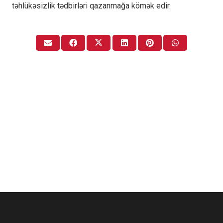
təhlükəsizlik tədbirləri qazanmağa kömək edir.