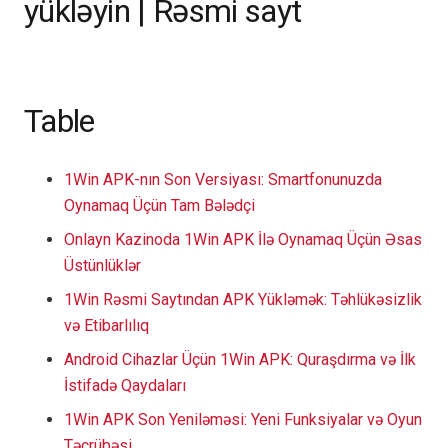
yükləyin | Rəsmi sayt
Table
1Win APK-nın Son Versiyası: Smartfonunuzda
Oynamaq Üçün Tam Bələdçi
Onlayn Kazinoda 1Win APK İlə Oynamaq Üçün Əsas
Üstünlüklər
1Win Rəsmi Saytından APK Yükləmək: Təhlükəsizlik
və Etibarlılıq
Android Cihazlar Üçün 1Win APK: Quraşdırma və İlk
İstifadə Qaydaları
1Win APK Son Yeniləməsi: Yeni Funksiyalar və Oyun
Təcrübəsi