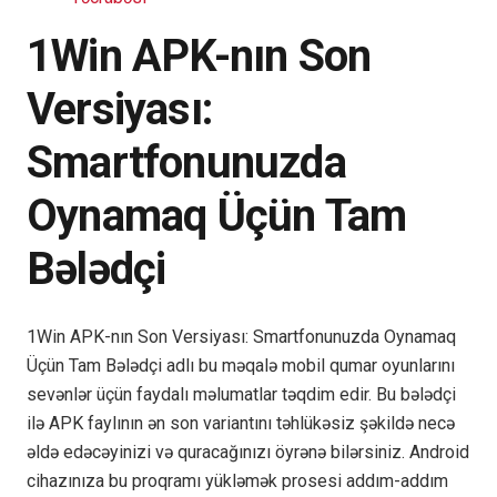
1Win APK-nın Son
Versiyası:
Smartfonunuzda
Oynamaq Üçün Tam
Bələdçi
1Win APK-nın Son Versiyası: Smartfonunuzda Oynamaq
Üçün Tam Bələdçi adlı bu məqalə mobil qumar oyunlarını
sevənlər üçün faydalı məlumatlar təqdim edir. Bu bələdçi
ilə APK faylının ən son variantını təhlükəsiz şəkildə necə
əldə edəcəyinizi və quracağınızı öyrənə bilərsiniz. Android
cihazınıza bu proqramı yükləmək prosesi addım-addım