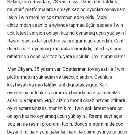
Salam, mən Rəşidəm, 28 yaşım var. Uzun müddətdir ki,
müxtəlif platformalarda onlayn kazino oyunları oynayıram,
lakin 1win məni ən çox məmnun edən oldu. Mobil
cihazımdan asanlıqla əyləncə tapmaq üçün sadəcə 1win
apk latest version onlayn kazino oynamaq üçün yükləyin |
Rəsmi sayt axtarışı etdim və proqramı quraşdırdım. Canlı
dilerlə rulet oynamaq xüsusilə maraqlıdır, interfeys çox
rahatdır və ödənişlər tez həyata keçirilir. Çox məmnunam!
Mən Əliyəm, 35 yaşım var. Dostlarımın tövsiyəsi ilə 1win
platformasını yüklədim və təəccübləndim. Oyunların
keyfiyyəti və müxtəlifliyi əsl diqqətəlayiqdir. Kart
oyunlarına üstünlük verirəm və burada həmişə masaları
asanlıqla tapıram. Əgər siz də mobil cihazınızdan etibarlı
oyun axtarırsınızsa, mənim kimi 1win apk latest version
onlayn kazino oynamaq üçün yükləyin | Rəsmi sayt açar
sözləri ilə rəsmi proqramı tapın. Bonus sistemini də çox
bəyəndim, həm yeni gələnlər, həm də daimi oyunçular üçün